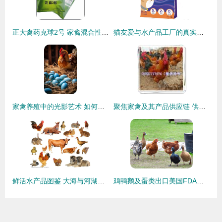
正大禽药克球2号 家禽混合性球虫感染的精准治疗方案
猫友爱与水产品工厂的真实联系 探寻其上游供应链
家禽养殖中的光影艺术 如何用镜头捕捉活力满满的鸡窝与鸡圈
聚焦家禽及其产品供应链 供应商精选指南（第65页深度解析）
鲜活水产品图鉴 大海与河湖的馈赠
鸡鸭鹅及蛋类出口美国FDA认证注册全攻略 鲜活水产品如何合规进入美国市场