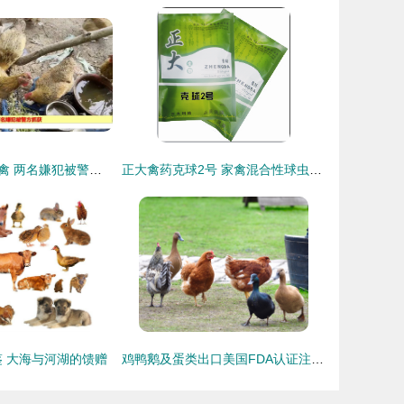
多次盗窃村民家禽 两名嫌犯被警方抓获
正大禽药克球2号 家禽混合性球虫感染的精准治疗方案
 大海与河湖的馈赠
鸡鸭鹅及蛋类出口美国FDA认证注册全攻略 鲜活水产品如何合规进入美国市场