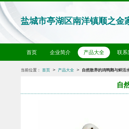
盐城市亭湖区南洋镇顺之金
首页
企业简介
产品大全
联系
>
>
当前位置：
首页
产品大全
自然散养的鸡鸭鹅与鲜活水
自