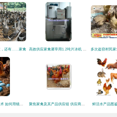
皮，还有……家禽
高效供应家禽屠宰用1.2吨片冰机 机械行业创新解决方案
家禽养殖中的光影艺术 如何用镜头捕捉活力满满的鸡窝与鸡圈
聚焦家禽及其产品供应链 供应商精选指南（第65页深度解析）
鲜活水产品图鉴