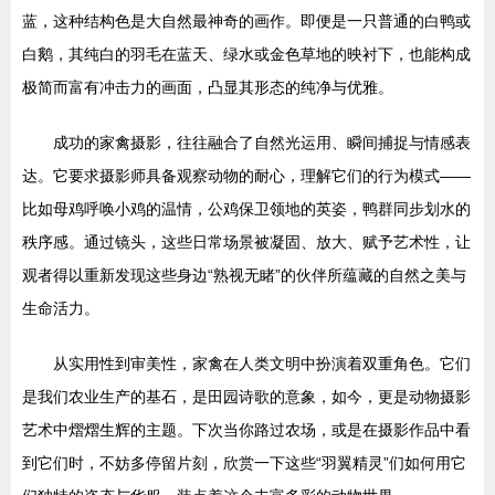
蓝，这种结构色是大自然最神奇的画作。即便是一只普通的白鸭或
白鹅，其纯白的羽毛在蓝天、绿水或金色草地的映衬下，也能构成
极简而富有冲击力的画面，凸显其形态的纯净与优雅。
成功的家禽摄影，往往融合了自然光运用、瞬间捕捉与情感表
达。它要求摄影师具备观察动物的耐心，理解它们的行为模式——
比如母鸡呼唤小鸡的温情，公鸡保卫领地的英姿，鸭群同步划水的
秩序感。通过镜头，这些日常场景被凝固、放大、赋予艺术性，让
观者得以重新发现这些身边“熟视无睹”的伙伴所蕴藏的自然之美与
生命活力。
从实用性到审美性，家禽在人类文明中扮演着双重角色。它们
是我们农业生产的基石，是田园诗歌的意象，如今，更是动物摄影
艺术中熠熠生辉的主题。下次当你路过农场，或是在摄影作品中看
到它们时，不妨多停留片刻，欣赏一下这些“羽翼精灵”们如何用它