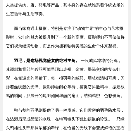
人类提供肉、蛋、羽毛等产品，其本身的存在就维系着传统农场的
生态循环与生活节奏。
而当家禽遇上摄影，特别是专注于“动物世界”的生态与艺术摄
影时，它们的魅力被提升到了一个新的高度。摄影师们不再仅仅将
它们视为经济动物，而是作为拥有独特美感的生命个体来凝视。
羽毛，是这场视觉盛宴的绝对主角。
一只威风凛凛的公鸡，
其颈部和背部的鞍羽可能呈现出赤褐、金黄、墨绿交织的复杂虹
彩，在侧逆光的照射下，每一根羽毛的绒羽、羽枝都清晰可辨，闪
烁着丝绸般的光泽。摄影师会耐心等待，捕捉它抖擞精神、振翅欲
鸣的瞬间，那展开的尾羽如同华丽的扇面，结构精密，色彩斑斓。
鸭与鹅的羽毛则提供了另一种质感。它们紧密的羽毛防水层，
在沾湿后形成晶莹的水珠，在特写镜头下犹如镶嵌的珍珠。一只绿
头鸭雄性头部那抹浓郁的翠绿，在恰当的光线下会变成鲜艳的宝石