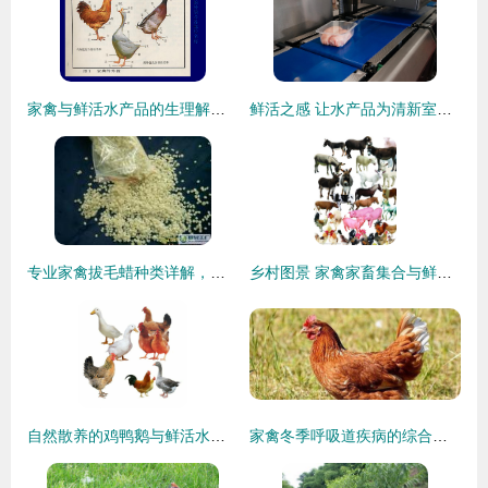
家禽与鲜活水产品的生理解剖特点探析
鲜活之感 让水产品为清新室内注入无限生机
专业家禽拔毛蜡种类详解，助力高效加工供应市场
乡村图景 家禽家畜集合与鲜活水产品的田园诗篇
自然散养的鸡鸭鹅与鲜活水产品 真正的原生态之选
家禽冬季呼吸道疾病的综合防控策略