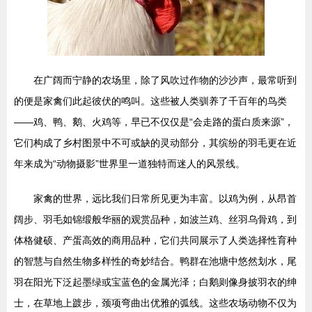
在广阔而宁静的农场里，除了风吹过作物的沙沙声，最常听到
的便是家禽们此起彼伏的鸣叫。这些被人类驯养了千百年的鸟类
——鸡、鸭、鹅、火鸡等，早已不仅仅是“会走路的蛋白质来源”，
它们构成了乡村图景中不可或缺的灵动部分，其缤纷的羽毛更在近
年来成为“动物摄影”世界里一道独特而迷人的风景线。
家禽的世界，远比我们日常所见更为丰富。以鸡为例，从昂首
阔步、羽毛如锦缎般华丽的观赏品种，如波兰鸡、丝羽乌骨鸡，到
体格健硕、产蛋高效的商用品种，它们共同展示了人类选择性育种
的智慧与自然生物多样性的奇妙结合。鸭群在池塘中悠然划水，尾
羽在阳光下泛起墨绿或宝蓝色的金属光泽；白鹅则像身披羽衣的绅
士，在草地上踱步，颈项弯曲出优雅的弧线。这些农场动物不仅为