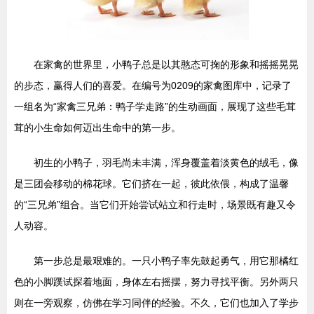
在家禽的世界里，小鸭子总是以其憨态可掬的形象和摇摇晃晃
的步态，赢得人们的喜爱。在编号为0209的家禽图库中，记录了
一组名为“家禽三兄弟：鸭子学走路”的生动画面，展现了这些毛茸
茸的小生命如何迈出生命中的第一步。
初生的小鸭子，羽毛尚未丰满，浑身覆盖着淡黄色的绒毛，像
是三团会移动的棉花球。它们挤在一起，彼此依偎，构成了温馨
的“三兄弟”组合。当它们开始尝试站立和行走时，场景既有趣又令
人动容。
第一步总是最艰难的。一只小鸭子率先鼓起勇气，用它那橘红
色的小脚蹼试探着地面，身体左右摇摆，努力寻找平衡。另外两只
则在一旁观察，仿佛在学习同伴的经验。不久，它们也加入了学步