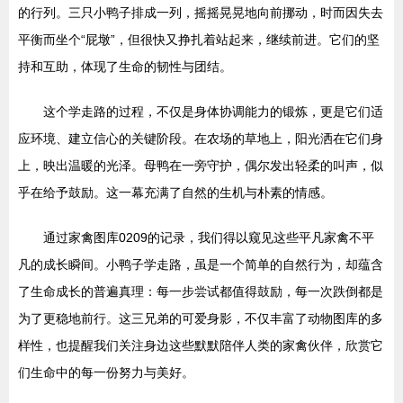
的行列。三只小鸭子排成一列，摇摇晃晃地向前挪动，时而因失去
平衡而坐个“屁墩”，但很快又挣扎着站起来，继续前进。它们的坚
持和互助，体现了生命的韧性与团结。
这个学走路的过程，不仅是身体协调能力的锻炼，更是它们适
应环境、建立信心的关键阶段。在农场的草地上，阳光洒在它们身
上，映出温暖的光泽。母鸭在一旁守护，偶尔发出轻柔的叫声，似
乎在给予鼓励。这一幕充满了自然的生机与朴素的情感。
通过家禽图库0209的记录，我们得以窥见这些平凡家禽不平
凡的成长瞬间。小鸭子学走路，虽是一个简单的自然行为，却蕴含
了生命成长的普遍真理：每一步尝试都值得鼓励，每一次跌倒都是
为了更稳地前行。这三兄弟的可爱身影，不仅丰富了动物图库的多
样性，也提醒我们关注身边这些默默陪伴人类的家禽伙伴，欣赏它
们生命中的每一份努力与美好。